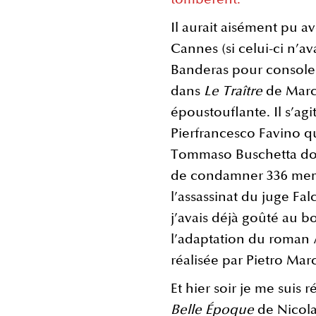
Il aurait aisément pu av
Cannes (si celui-ci n’av
Banderas pour consoler
dans
Le Traître
de Marco
époustouflante. Il s’ag
Pierfrancesco Favino qu
Tommaso Buschetta don
de condamner 336 memb
l’assassinat du juge Fal
j’avais déjà goûté au b
l’adaptation du roman
réalisée par Pietro Marc
Et hier soir je me suis 
Belle Époque
de Nicola