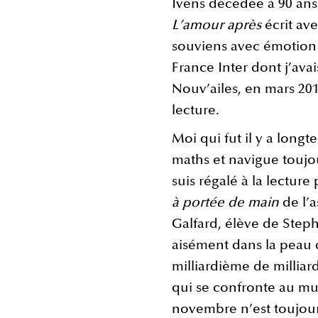
Ivens décédée à 90 ans 
L’amour après
écrit ave
souviens avec émotion d
France Inter dont j’ava
Nouv’ailes, en mars 20
lecture.
Moi qui fut il y a long
maths et navigue toujo
suis régalé à la lectur
à portée de main
de l’a
Galfard, élève de Ste
aisément dans la peau d
milliardième de millia
qui se confronte au mur
novembre n’est toujour