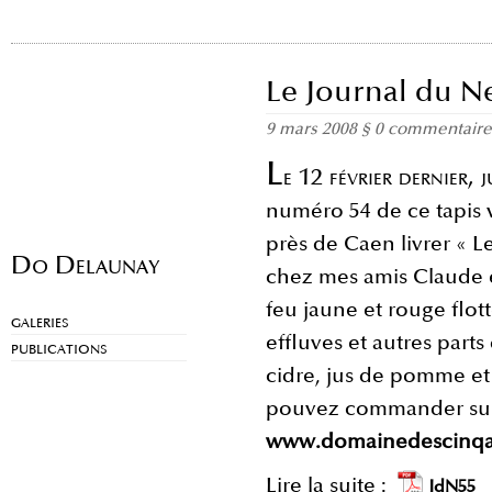
Le Journal du N
9 mars 2008
§
0 commentaire
L
e 12 février dernier, 
numéro 54 de ce tapis v
près de Caen livrer « 
Do Delaunay
chez mes amis Claude
feu jaune et rouge flot
GALERIES
effluves et autres parts
PUBLICATIONS
cidre, jus de pomme et
pouvez commander su
www.domainedescinqa
Lire la suite :
JdN55