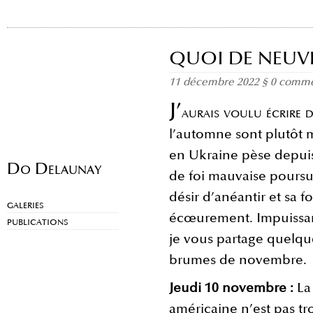
QUOI DE NEUVE 
11 décembre 2022
§
0 comme
J’
aurais voulu écrire 
l’automne sont plutôt 
en Ukraine pèse depuis
Do Delaunay
de foi mauvaise poursui
désir d’anéantir et sa f
GALERIES
écœurement. Impuissante
PUBLICATIONS
je vous partage quelque
brumes de novembre.
Jeudi 10 novembre :
La
américaine n’est pas tro