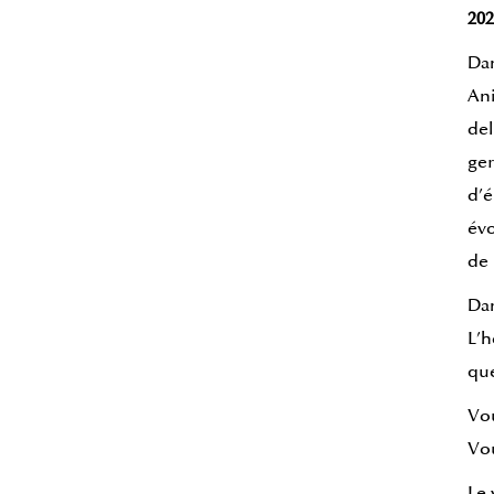
202
Dan
Ani
del
ger
d’é
évo
de 
Dan
L’h
que
Vou
Vou
Le 