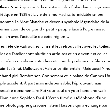
livier Norek qui conte la résistance des finlandais à l’agressio
iétique en 1939 et la vie de Simo Häyhä, formidable sniper
nommé La Mort Blanche et devenu symbole légendaire de la
ermination de ce grand « petit » peuple face à l’ogre russe.
t lien avec l’actualité de cette région…
ès l’été de vadrouilles, vinrent les retrouvailles avec les toiles.
les de l’atelier sont plutôt en ardoises et en devenir et celles
 cinémas en abondante diversité. Sur le podium des films qu
i aimés : Sirat, Dalloway et Valeur sentimentale. Mais aussi Nino
t hand girl, Rembrandt, Connemara et la palme de Cannes U
ple accident. À part mais indispensable, l’éprouvant mais
essaire documentaire Put your soul on your hand and walk
l’iranienne Sepideh Farsi. L’écran filmé du téléphone d’une
ne photographe gazaouïe Fatem Hassona qui a échangé par