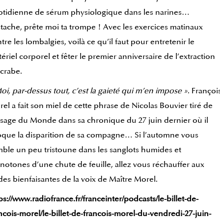
tidienne de sérum physiologique dans les narines…
tache, prête moi ta trompe ! Avec les exercices matinaux
tre les lombalgies, voilà ce qu’il faut pour entretenir le
ériel corporel et fêter le premier anniversaire de l’extraction
crabe.
oi, par-dessus tout, c’est la gaieté qui m’en impose »
. Françoi
el a fait son miel de cette phrase de Nicolas Bouvier tiré de
sage du Monde dans sa chronique du 27 juin dernier où il
que la disparition de sa compagne… Si l’automne vous
ble un peu tristoune dans les sanglots humides et
otones d’une chute de feuille, allez vous réchauffer aux
es bienfaisantes de la voix de Maître Morel.
ps://www.radiofrance.fr/franceinter/podcasts/le-billet-de-
ncois-morel/le-billet-de-francois-morel-du-vendredi-27-juin-