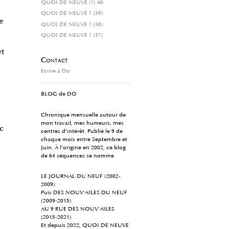
QUOI DE NEUVE (?) 40
QUOI DE NEUVE ? (39)
e
QUOI DE NEUVE ? (38)
QUOI DE NEUVE ? (37)
et
Contact
Ecrire à Do
BLOG de DO
Chronique mensuelle autour de
mon travail, mes humeurs, mes
c
centres d'intérêt. Publié le 9 de
chaque mois entre Septembre et
Juin. À l'origine en 2002, ce blog
de 64 séquences se nomme
LE JOURNAL DU NEUF (2002-
2009)
Puis DES NOUV'AILES DU NEUF
(2009-2015)
AU 9 RUE DES NOUV'AILES
(2015-2021)
Et depuis 2022, QUOI DE NEUVE