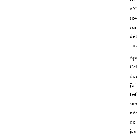
d’O
sov
sur
dét
Tou
Apr
Cel
des
j’a
Lef
sim
néc
de 
jeu