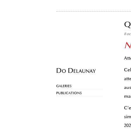
Q
8 o
N
Att
Do Delaunay
Cel
att
GALERIES
aus
PUBLICATIONS
ma
C’e
sim
202