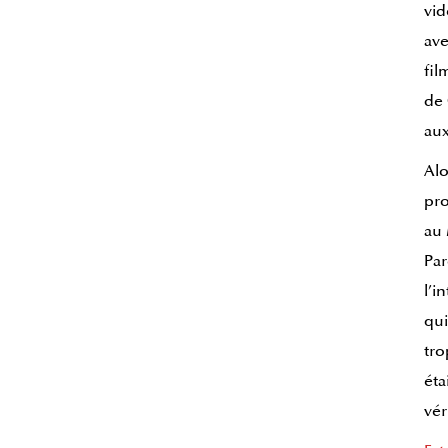
vid
ave
fil
de 
aux
Alo
pr
au 
Par
l’i
qui
tro
éta
vér