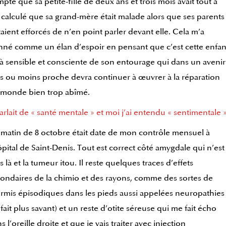
pte que sa petite-fille de deux ans et trois mois avait tout à
t calculé que sa grand-mère était malade alors que ses parents
taient efforcés de n’en point parler devant elle. Cela m’a
né comme un élan d’espoir en pensant que c’est cette enfan
à sensible et consciente de son entourage qui dans un avenir
s ou moins proche devra continuer à œuvrer à la réparation
 monde bien trop abîmé.
parlait de « santé mentale » et moi j’ai entendu « sentimentale »
matin de 8 octobre était date de mon contrôle mensuel à
ôpital de Saint-Denis. Tout est correct côté amygdale qui n’est
s là et la tumeur itou. Il reste quelques traces d’effets
ondaires de la chimio et des rayons, comme des sortes de
rmis épisodiques dans les pieds aussi appelées neuropathies
 fait plus savant) et un reste d’otite séreuse qui me fait écho
s l’oreille droite et que je vais traiter avec injection