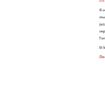
Est
Il 
mus
jaz
sep
l’o
Et 
Do