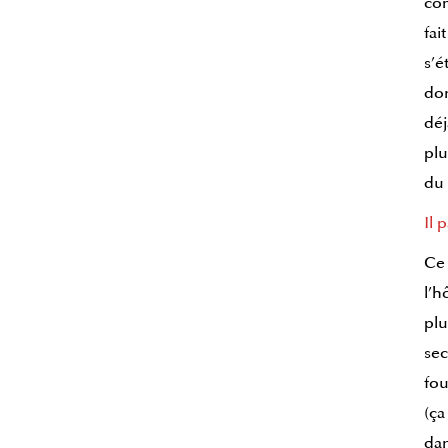
com
fai
s’é
don
déj
plu
du
Il 
Ce 
l’h
plu
sec
fou
(ça
dan