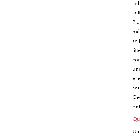
l’i
sol
Pie
mêm
se 
lit
com
une
ell
sou
Ceu
ont
Que
Une