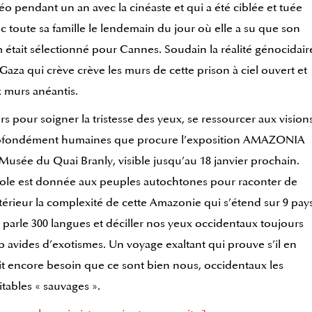
éo pendant un an avec la cinéaste et qui a été ciblée et tuée
c toute sa famille le lendemain du jour où elle a su que son
m était sélectionné pour Cannes. Soudain la réalité génocidair
Gaza qui crève crève les murs de cette prison à ciel ouvert et
 murs anéantis.
rs pour soigner la tristesse des yeux, se ressourcer aux vision
ofondément humaines que procure l’exposition AMAZONIA
Musée du Quai Branly, visible jusqu’au 18 janvier prochain.
ole est donnée aux peuples autochtones pour raconter de
ntérieur la complexité de cette Amazonie qui s’étend sur 9 pays
 parle 300 langues et déciller nos yeux occidentaux toujours
p avides d’exotismes. Un voyage exaltant qui prouve s’il en
it encore besoin que ce sont bien nous, occidentaux les
itables « sauvages ».