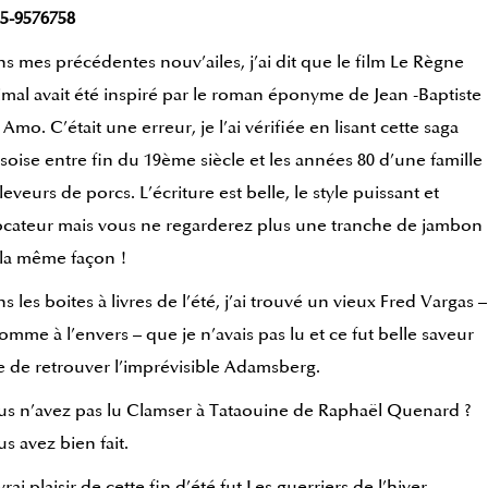
5-9576758
s mes précédentes nouv’ailes, j’ai dit que le film Le Règne
mal avait été inspiré par le roman éponyme de Jean -Baptiste
 Amo. C’était une erreur, je l’ai vérifiée en lisant cette saga
soise entre fin du 19ème siècle et les années 80 d’une famille
leveurs de porcs. L’écriture est belle, le style puissant et
cateur mais vous ne regarderez plus une tranche de jambon
la même façon !
s les boites à livres de l’été, j’ai trouvé un vieux Fred Vargas –
omme à l’envers – que je n’avais pas lu et ce fut belle saveur
 de retrouver l’imprévisible Adamsberg.
s n’avez pas lu Clamser à Tataouine de Raphaël Quenard ?
s avez bien fait.
vrai plaisir de cette fin d’été fut Les guerriers de l’hiver