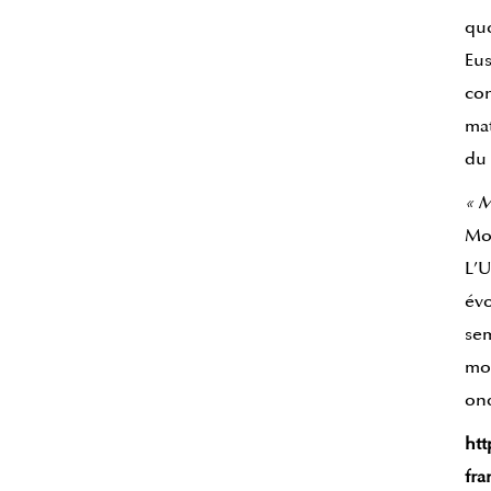
quo
Eus
con
mat
du 
« M
Mor
L’U
évo
sem
mon
ond
htt
fra