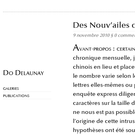
Des Nouv’ailes 
9 novembre 2010
§
0 commen
A
vant-propos : certai
chronique mensuelle, 
chinois en lieu et plac
Do Delaunay
le nombre varie selon l
lettres elles-mêmes ou 
GALERIES
enquête express diligen
PUBLICATIONS
caractères sur la taille 
ne nous est pas possibl
l’origine de cette intru
hypothèses ont été sou