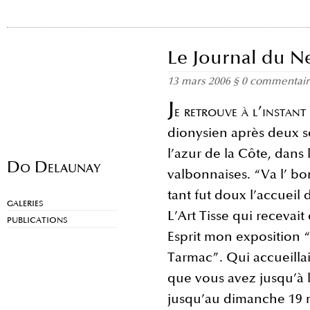
Le Journal du N
13 mars 2006
§
0 commentair
J
e retrouve à l’instant 
dionysien après deux s
l’azur de la Côte, dans 
Do Delaunay
valbonnaises. “Va l’ bon
tant fut doux l’accueil
GALERIES
L’Art Tisse qui recevait 
PUBLICATIONS
Esprit mon exposition 
Tarmac”. Qui accueilla
que vous avez jusqu’à l
jusqu’au dimanche 19 